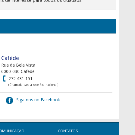
is de interesse para todos os cidadãos
Caféde
Rua da Bela Vista
6000-030 Cafede
272 431 151
(Chamada para a rede fixa nacional)
Siga-nos no Facebook
OMUNICAÇÃO
CONTATOS