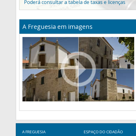
Poderá consultar a tabela de taxas e licenças
A Freguesia em imagens
A FREGUESIA
ESPAÇO DO CIDADÃO